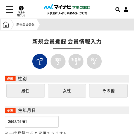
学生の
窓口とは
学生の窓口トップ
新規会員登録
新規会員登録 会員情報入力
入力
確認
仮登録
完了
1
2
3
4
性別
男性
女性
その他
生年月日
※一度登録すると変更できません