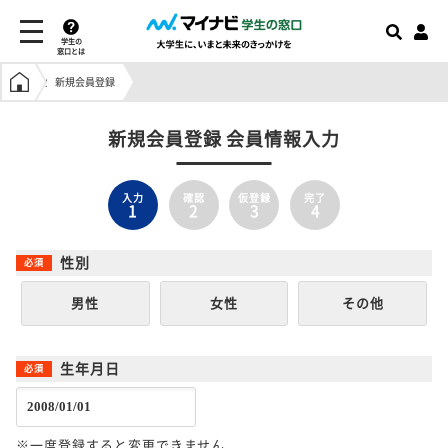
学生の
窓口とは
学生の窓口トップ
新規会員登録
新規会員登録 会員情報入力
入力
確認
仮登録
完了
1
2
3
4
性別
男性
女性
その他
生年月日
※一度登録すると変更できません