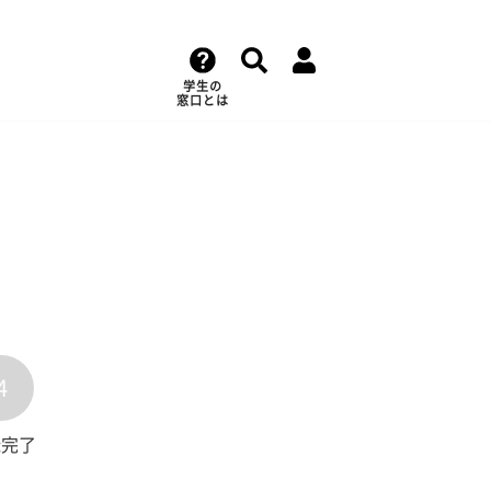
学生の
窓口とは
4
録完了