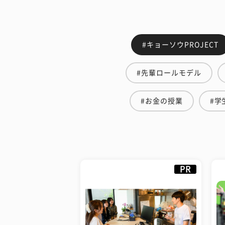
#キョーソウPROJECT
#先輩ロールモデル
#お金の授業
#学
PR