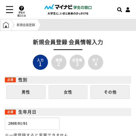
学生の
窓口とは
学生の窓口トップ
新規会員登録
新規会員登録 会員情報入力
入力
確認
仮登録
完了
1
2
3
4
性別
男性
女性
その他
生年月日
※一度登録すると変更できません