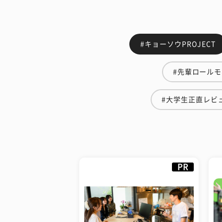
#キョーソウPROJECT
#先輩ロール
#大学生正直レビ
PR