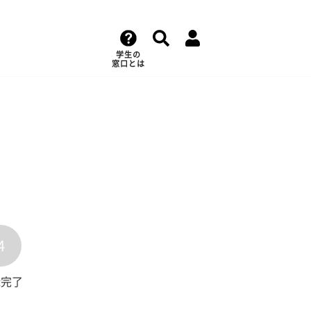
学生の
窓口とは
4
録完了