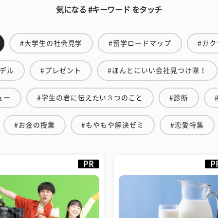
気になる #キーワード をタッチ
#大学生の社会見学
#留学ロードマップ
#ガク
モデル
#プレゼント
#ほんとにいい会社見つけ隊！
ュー
#学生の君に伝えたい３つのこと
#診断
#お金の授業
#もやもや解決ゼミ
#恋愛特集
PR
P