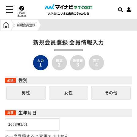
学生の
窓口とは
学生の窓口トップ
新規会員登録
新規会員登録 会員情報入力
入力
確認
仮登録
完了
1
2
3
4
性別
男性
女性
その他
生年月日
※一度登録すると変更できません