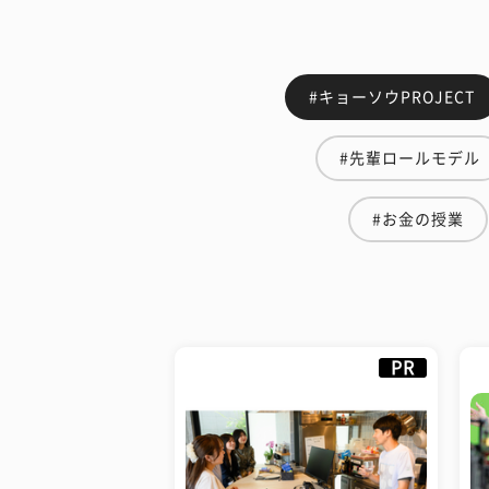
#キョーソウPROJECT
#先輩ロールモデル
#お金の授業
PR