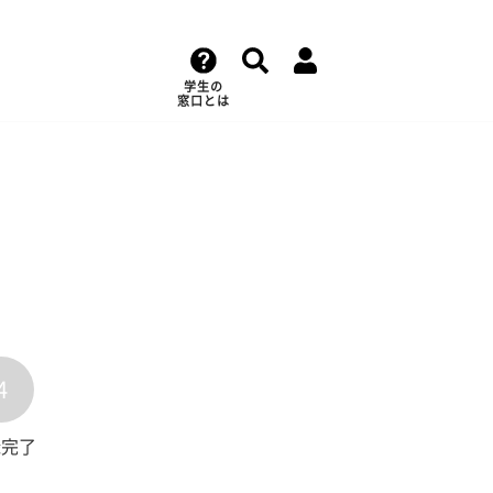
学生の
窓口とは
4
録完了