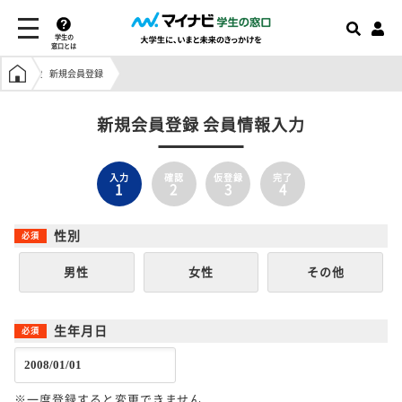
学生の
窓口とは
学生の窓口トップ
新規会員登録
新規会員登録 会員情報入力
入力
確認
仮登録
完了
1
2
3
4
性別
男性
女性
その他
生年月日
※一度登録すると変更できません