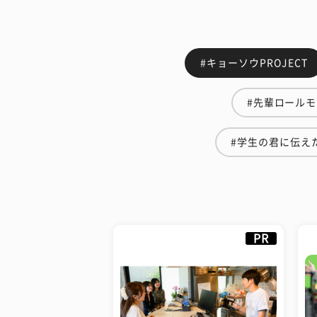
#キョーソウPROJECT
#先輩ロール
#学生の君に伝え
PR