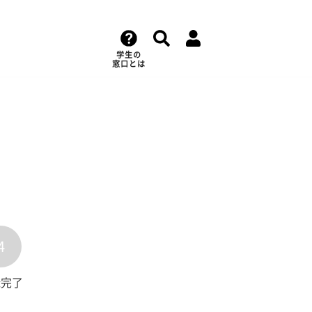
学生の
窓口とは
4
録完了