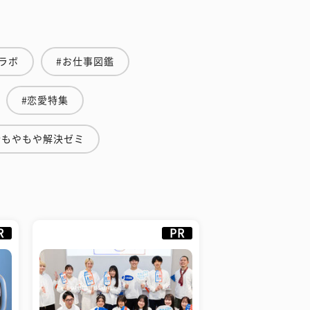
ラボ
#お仕事図鑑
#恋愛特集
#もやもや解決ゼミ
R
PR