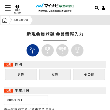
学生の
窓口とは
学生の窓口トップ
新規会員登録
新規会員登録 会員情報入力
入力
確認
仮登録
完了
1
2
3
4
性別
男性
女性
その他
生年月日
※一度登録すると変更できません