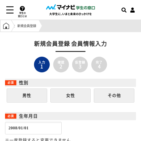
学生の
窓口とは
学生の窓口トップ
新規会員登録
新規会員登録 会員情報入力
入力
確認
仮登録
完了
1
2
3
4
性別
男性
女性
その他
生年月日
※一度登録すると変更できません