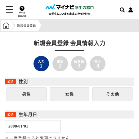
学生の
窓口とは
学生の窓口トップ
新規会員登録
新規会員登録 会員情報入力
入力
確認
仮登録
完了
1
2
3
4
性別
男性
女性
その他
生年月日
※一度登録すると変更できません