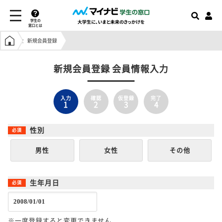
学生の
窓口とは
学生の窓口トップ
新規会員登録
新規会員登録 会員情報入力
入力
確認
仮登録
完了
1
2
3
4
性別
男性
女性
その他
生年月日
※一度登録すると変更できません