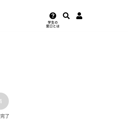
学生の
窓口とは
4
録完了