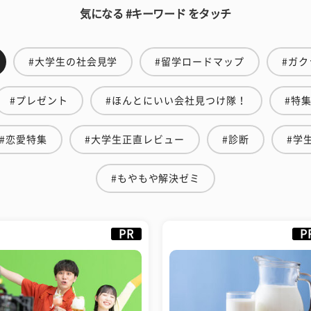
気になる #キーワード をタッチ
#大学生の社会見学
#留学ロードマップ
#ガク
#プレゼント
#ほんとにいい会社見つけ隊！
#特
#恋愛特集
#大学生正直レビュー
#診断
#学
#もやもや解決ゼミ
PR
P