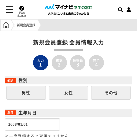
学生の
窓口とは
学生の窓口トップ
新規会員登録
新規会員登録 会員情報入力
入力
確認
仮登録
完了
1
2
3
4
性別
男性
女性
その他
生年月日
※一度登録すると変更できません