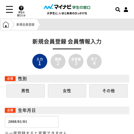
学生の
窓口とは
学生の窓口トップ
新規会員登録
新規会員登録 会員情報入力
入力
確認
仮登録
完了
1
2
3
4
性別
男性
女性
その他
生年月日
※一度登録すると変更できません