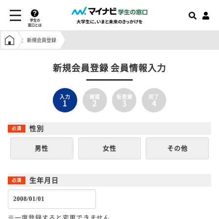
学生の
窓口とは
学生の窓口トップ
新規会員登録
新規会員登録 会員情報入力
入力
確認
仮登録
完了
1
2
3
4
性別
男性
女性
その他
生年月日
※一度登録すると変更できません