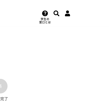
学生の
窓口とは
4
録完了