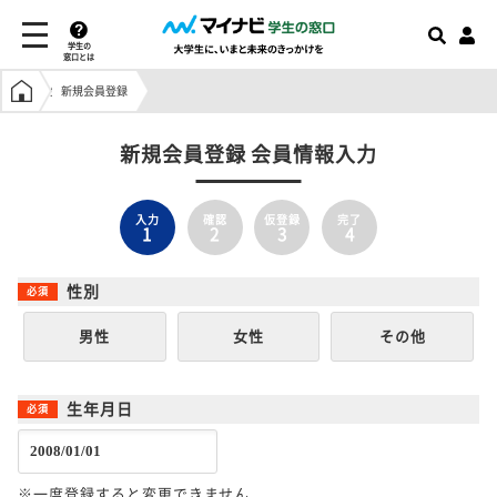
学生の
窓口とは
学生の窓口トップ
新規会員登録
新規会員登録 会員情報入力
入力
確認
仮登録
完了
1
2
3
4
性別
男性
女性
その他
生年月日
※一度登録すると変更できません