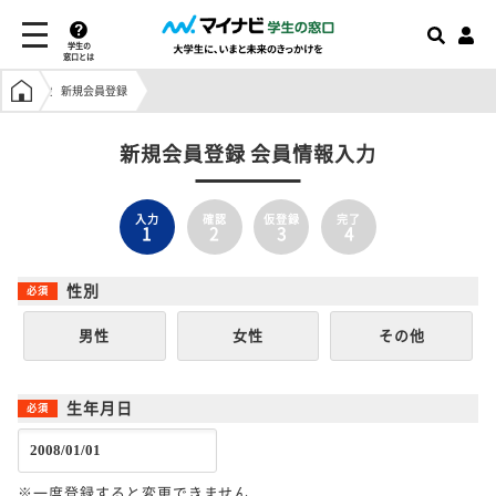
学生の
窓口とは
学生の窓口トップ
新規会員登録
新規会員登録 会員情報入力
入力
確認
仮登録
完了
1
2
3
4
性別
男性
女性
その他
生年月日
※一度登録すると変更できません