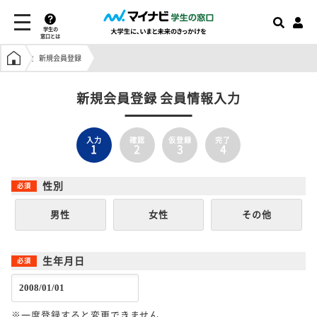
学生の
窓口とは
学生の窓口トップ
新規会員登録
新規会員登録 会員情報入力
入力
確認
仮登録
完了
1
2
3
4
性別
男性
女性
その他
生年月日
※一度登録すると変更できません