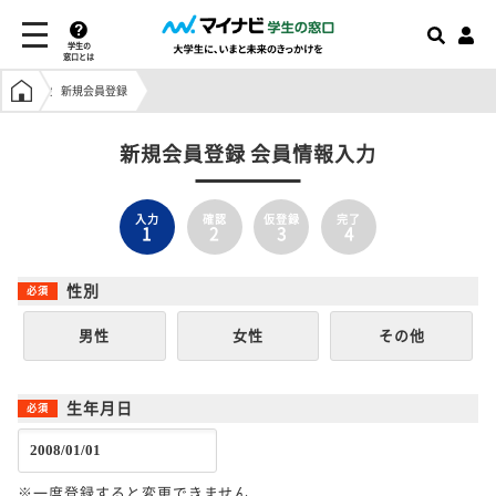
学生の
窓口とは
学生の窓口トップ
新規会員登録
新規会員登録 会員情報入力
入力
確認
仮登録
完了
1
2
3
4
性別
男性
女性
その他
生年月日
※一度登録すると変更できません