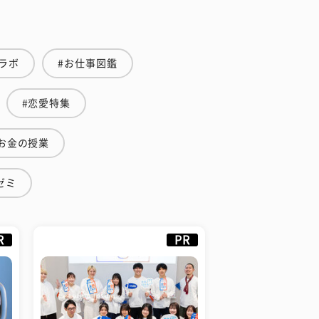
ラボ
#お仕事図鑑
#恋愛特集
お金の授業
ゼミ
R
PR