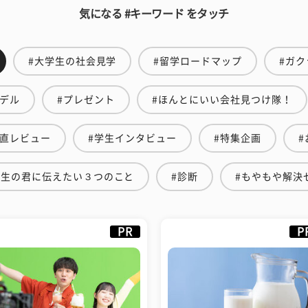
気になる #キーワード をタッチ
#大学生の社会見学
#留学ロードマップ
#ガク
モデル
#プレゼント
#ほんとにいい会社見つけ隊！
正直レビュー
#学生インタビュー
#特集企画
#
学生の君に伝えたい３つのこと
#診断
#もやもや解決
PR
P