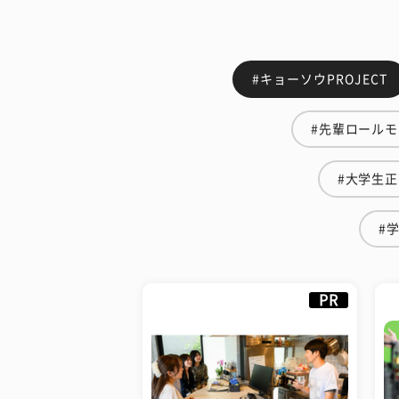
#キョーソウPROJECT
#先輩ロール
#大学生
#
PR