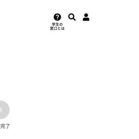
学生の
窓口とは
4
録完了