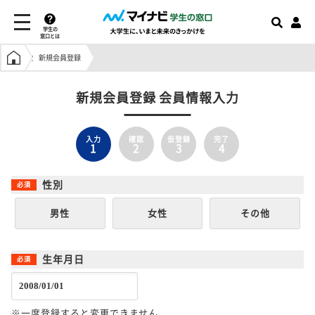
学生の
窓口とは
学生の窓口トップ
新規会員登録
新規会員登録 会員情報入力
入力
確認
仮登録
完了
1
2
3
4
性別
男性
女性
その他
生年月日
※一度登録すると変更できません