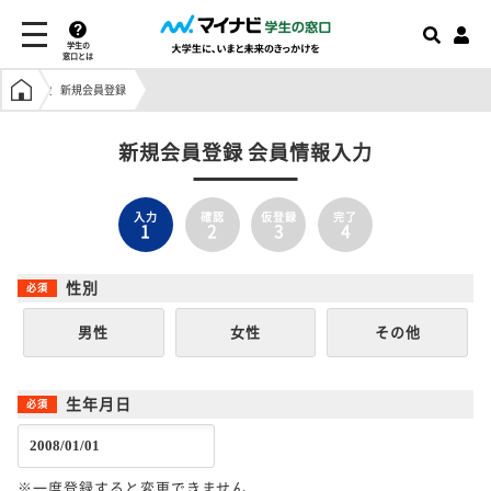
学生の
窓口とは
学生の窓口トップ
新規会員登録
新規会員登録 会員情報入力
入力
確認
仮登録
完了
1
2
3
4
性別
男性
女性
その他
生年月日
※一度登録すると変更できません