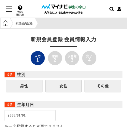
学生の
窓口とは
学生の窓口トップ
新規会員登録
新規会員登録 会員情報入力
入力
確認
仮登録
完了
1
2
3
4
性別
男性
女性
その他
生年月日
※一度登録すると変更できません