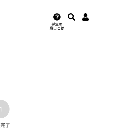
学生の
窓口とは
4
録完了