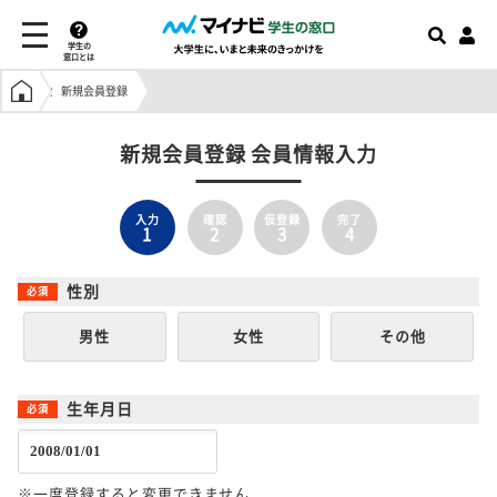
学生の
窓口とは
学生の窓口トップ
新規会員登録
新規会員登録 会員情報入力
入力
確認
仮登録
完了
1
2
3
4
性別
男性
女性
その他
生年月日
※一度登録すると変更できません