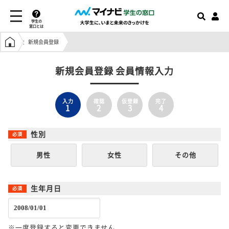
学生の
窓口とは
学生の窓口トップ
新規会員登録
新規会員登録 会員情報入力
入力
確認
仮登録
完了
1
2
3
4
性別
男性
女性
その他
生年月日
※一度登録すると変更できません