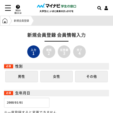
学生の
窓口とは
学生の窓口トップ
新規会員登録
新規会員登録 会員情報入力
入力
確認
仮登録
完了
1
2
3
4
性別
男性
女性
その他
生年月日
※一度登録すると変更できません