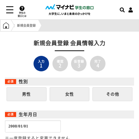
学生の
窓口とは
学生の窓口トップ
新規会員登録
新規会員登録 会員情報入力
入力
確認
仮登録
完了
1
2
3
4
性別
男性
女性
その他
生年月日
※一度登録すると変更できません