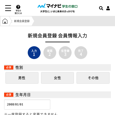
学生の
窓口とは
学生の窓口トップ
新規会員登録
新規会員登録 会員情報入力
入力
確認
仮登録
完了
1
2
3
4
性別
男性
女性
その他
生年月日
※一度登録すると変更できません