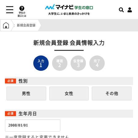
学生の
窓口とは
学生の窓口トップ
新規会員登録
新規会員登録 会員情報入力
入力
確認
仮登録
完了
1
2
3
4
性別
男性
女性
その他
生年月日
※一度登録すると変更できません