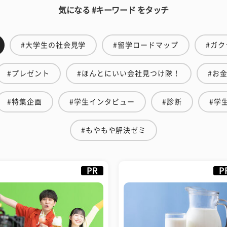
気になる #キーワード をタッチ
#大学生の社会見学
#留学ロードマップ
#ガク
#プレゼント
#ほんとにいい会社見つけ隊！
#お
#特集企画
#学生インタビュー
#診断
#学
#もやもや解決ゼミ
PR
P