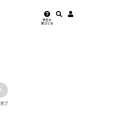
学生の
窓口とは
4
録完了