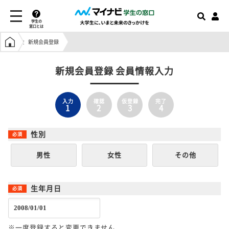
学生の
窓口とは
学生の窓口トップ
新規会員登録
新規会員登録 会員情報入力
入力
確認
仮登録
完了
1
2
3
4
性別
男性
女性
その他
生年月日
※一度登録すると変更できません