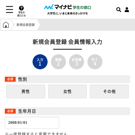
学生の
窓口とは
学生の窓口トップ
新規会員登録
新規会員登録 会員情報入力
入力
確認
仮登録
完了
1
2
3
4
性別
男性
女性
その他
生年月日
※一度登録すると変更できません