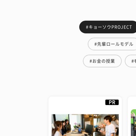
#キョーソウPROJECT
#先輩ロールモデル
#お金の授業
#
PR