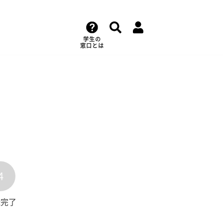
学生の
窓口とは
4
録完了