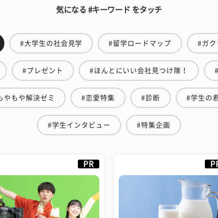
気になる #キーワード をタッチ
#大学生の社会見学
#留学ロードマップ
#ガク
#プレゼント
#ほんとにいい会社見つけ隊！
もやもや解決ゼミ
#恋愛特集
#診断
#学生の
#学生インタビュー
#特集企画
PR
P