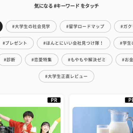
気になる #キーワード をタッチ
#大学生の社会見学
#留学ロードマップ
#ガク
#プレゼント
#ほんとにいい会社見つけ隊！
#学生
#診断
#恋愛特集
#もやもや解決ゼミ
#お
#大学生正直レビュー
PR
P