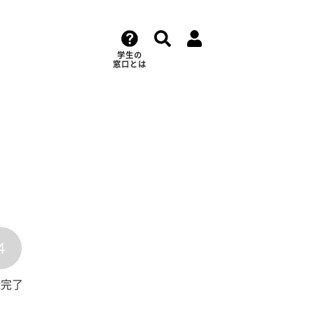
学生の
窓口とは
4
録完了