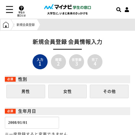
学生の
窓口とは
学生の窓口トップ
新規会員登録
新規会員登録 会員情報入力
入力
確認
仮登録
完了
1
2
3
4
性別
男性
女性
その他
生年月日
※一度登録すると変更できません