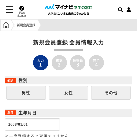
学生の
窓口とは
学生の窓口トップ
新規会員登録
新規会員登録 会員情報入力
入力
確認
仮登録
完了
1
2
3
4
性別
男性
女性
その他
生年月日
※一度登録すると変更できません