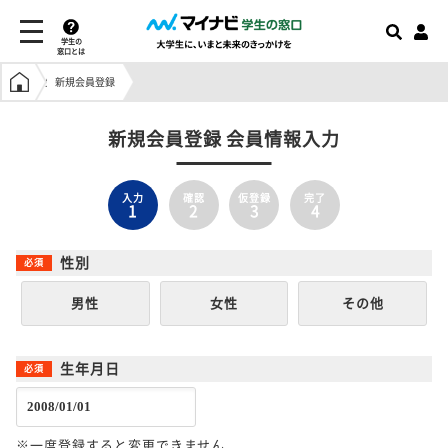
学生の
窓口とは
学生の窓口トップ
新規会員登録
新規会員登録 会員情報入力
入力
確認
仮登録
完了
1
2
3
4
性別
男性
女性
その他
生年月日
※一度登録すると変更できません