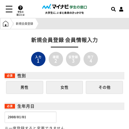
学生の
窓口とは
学生の窓口トップ
新規会員登録
新規会員登録 会員情報入力
入力
確認
仮登録
完了
1
2
3
4
性別
男性
女性
その他
生年月日
※一度登録すると変更できません