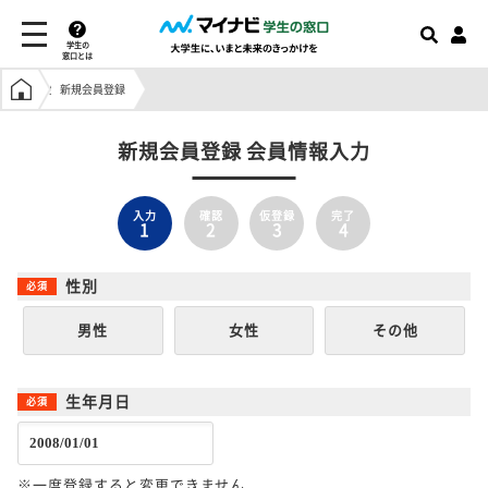
学生の
窓口とは
学生の窓口トップ
新規会員登録
新規会員登録 会員情報入力
入力
確認
仮登録
完了
1
2
3
4
性別
男性
女性
その他
生年月日
※一度登録すると変更できません