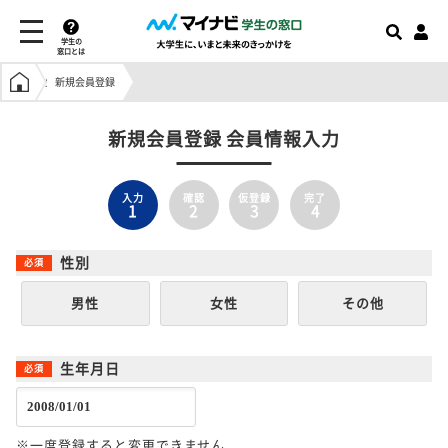
学生の
窓口とは
学生の窓口トップ
新規会員登録
新規会員登録 会員情報入力
入力
確認
仮登録
完了
1
2
3
4
性別
男性
女性
その他
生年月日
※一度登録すると変更できません