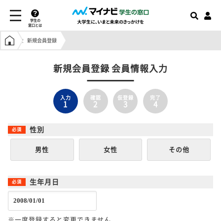
学生の
窓口とは
学生の窓口トップ
新規会員登録
新規会員登録 会員情報入力
入力
確認
仮登録
完了
1
2
3
4
性別
男性
女性
その他
生年月日
※一度登録すると変更できません