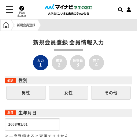
学生の
窓口とは
学生の窓口トップ
新規会員登録
新規会員登録 会員情報入力
入力
確認
仮登録
完了
1
2
3
4
性別
男性
女性
その他
生年月日
※一度登録すると変更できません