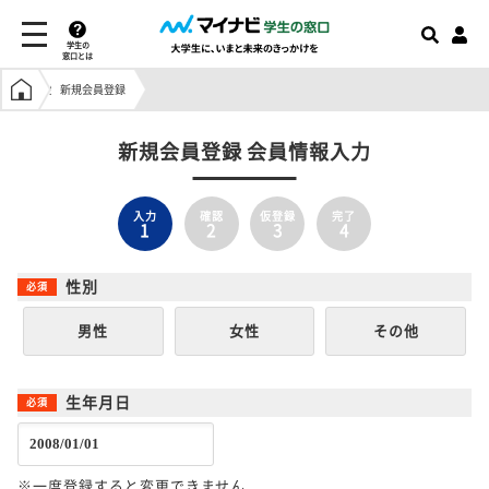
学生の
窓口とは
学生の窓口トップ
新規会員登録
新規会員登録 会員情報入力
入力
確認
仮登録
完了
1
2
3
4
性別
男性
女性
その他
生年月日
※一度登録すると変更できません