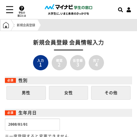
学生の
窓口とは
学生の窓口トップ
新規会員登録
新規会員登録 会員情報入力
入力
確認
仮登録
完了
1
2
3
4
性別
男性
女性
その他
生年月日
※一度登録すると変更できません