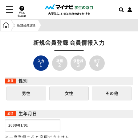
学生の
窓口とは
学生の窓口トップ
新規会員登録
新規会員登録 会員情報入力
入力
確認
仮登録
完了
1
2
3
4
性別
男性
女性
その他
生年月日
※一度登録すると変更できません