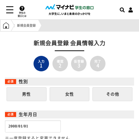
学生の
窓口とは
学生の窓口トップ
新規会員登録
新規会員登録 会員情報入力
入力
確認
仮登録
完了
1
2
3
4
性別
男性
女性
その他
生年月日
※一度登録すると変更できません